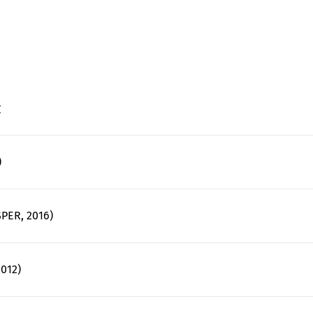
r
)
PER, 2016)
012)