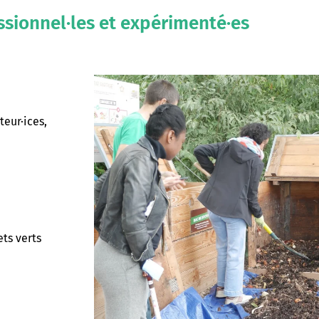
ssionnel·les et expérimenté·es
eur·ices,
ets verts